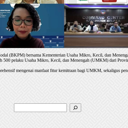
 Modal (BKPM) bersama Kementerian Usaha Mikro, Kecil, dan Menenga
oleh 500 pelaku Usaha Mikro, Kecil, dan Menengah (UMKM) dari Provin
rehensif mengenai manfaat fitur kemitraan bagi UMKM, sekaligus pen