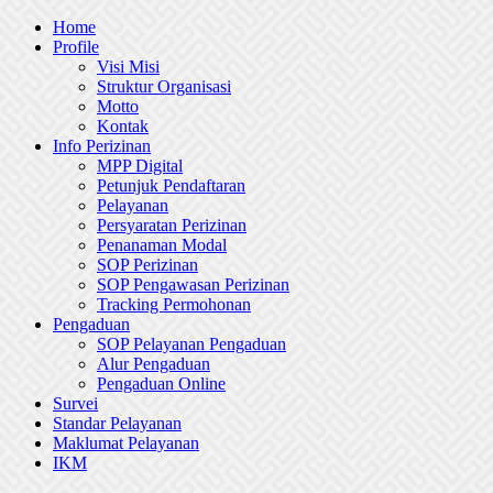
Skip
Home
to
Profile
content
Visi Misi
Struktur Organisasi
Motto
Kontak
Info Perizinan
MPP Digital
Petunjuk Pendaftaran
Pelayanan
Persyaratan Perizinan
Penanaman Modal
SOP Perizinan
SOP Pengawasan Perizinan
Tracking Permohonan
Pengaduan
SOP Pelayanan Pengaduan
Alur Pengaduan
Pengaduan Online
Survei
Standar Pelayanan
Maklumat Pelayanan
IKM