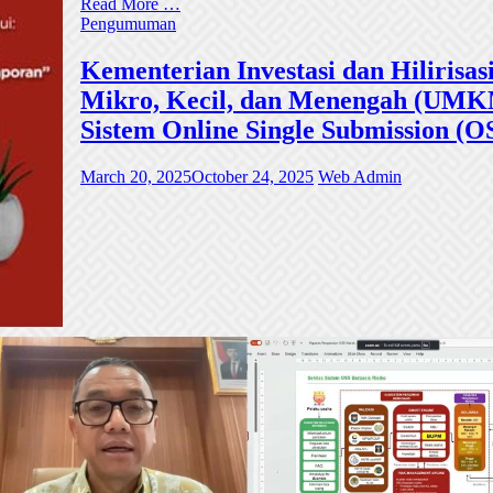
Read More …
Pengumuman
Kementerian Investasi dan Hiliri
Mikro, Kecil, dan Menengah (UMKM)
Sistem Online Single Submission (O
March 20, 2025
October 24, 2025
Web Admin