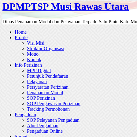
DPMPTSP Musi Rawas Utara
Dinas Penanaman Modal dan Pelayanan Terpadu Satu Pintu Kab. Mu
Home
Profile
Visi Misi
Struktur Organisasi
Motto
Kontak
Info Perizinan
MPP Digital
Petunjuk Pendaftaran
Pelayanan
Persyaratan Perizinan
Penanaman Modal
SOP Perizinan
SOP Pengawasan Perizinan
Tracking Permohonan
Pengaduan
SOP Pelayanan Pengaduan
Alur Pengaduan
Pengaduan Online
Survei