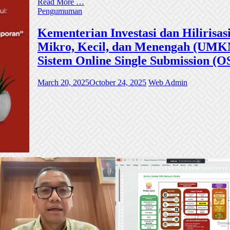
Read More …
Pengumuman
Kementerian Investasi dan Hiliri
Mikro, Kecil, dan Menengah (UMKM)
Sistem Online Single Submission (O
March 20, 2025
October 24, 2025
Web Admin