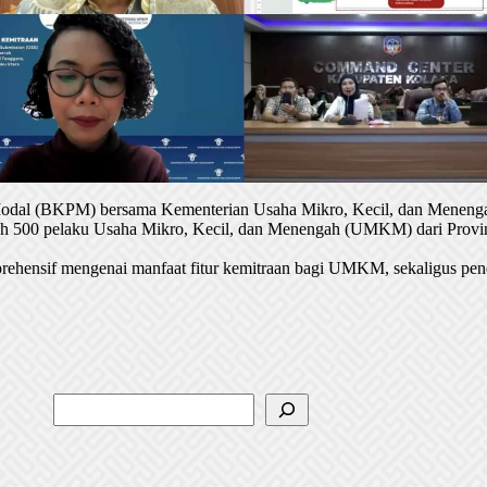
 Modal (BKPM) bersama Kementerian Usaha Mikro, Kecil, dan Menenga
oleh 500 pelaku Usaha Mikro, Kecil, dan Menengah (UMKM) dari Provin
rehensif mengenai manfaat fitur kemitraan bagi UMKM, sekaligus pen