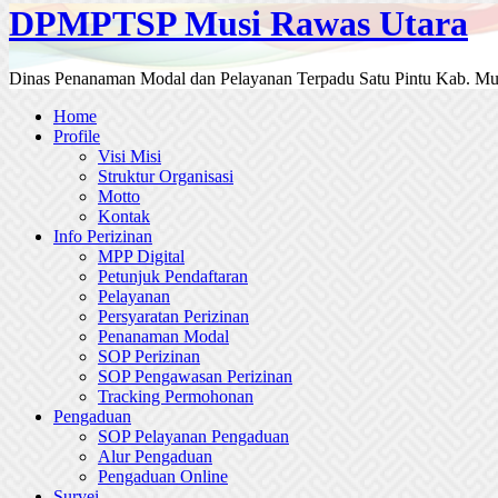
DPMPTSP Musi Rawas Utara
Dinas Penanaman Modal dan Pelayanan Terpadu Satu Pintu Kab. Mu
Home
Profile
Visi Misi
Struktur Organisasi
Motto
Kontak
Info Perizinan
MPP Digital
Petunjuk Pendaftaran
Pelayanan
Persyaratan Perizinan
Penanaman Modal
SOP Perizinan
SOP Pengawasan Perizinan
Tracking Permohonan
Pengaduan
SOP Pelayanan Pengaduan
Alur Pengaduan
Pengaduan Online
Survei