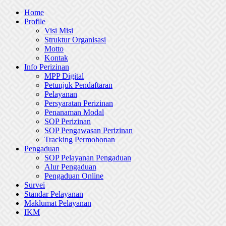
Skip
Home
to
Profile
content
Visi Misi
Struktur Organisasi
Motto
Kontak
Info Perizinan
MPP Digital
Petunjuk Pendaftaran
Pelayanan
Persyaratan Perizinan
Penanaman Modal
SOP Perizinan
SOP Pengawasan Perizinan
Tracking Permohonan
Pengaduan
SOP Pelayanan Pengaduan
Alur Pengaduan
Pengaduan Online
Survei
Standar Pelayanan
Maklumat Pelayanan
IKM