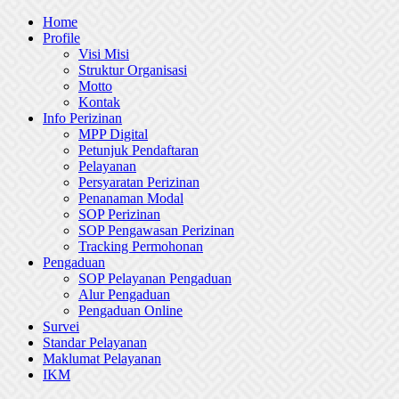
Skip
Home
to
Profile
content
Visi Misi
Struktur Organisasi
Motto
Kontak
Info Perizinan
MPP Digital
Petunjuk Pendaftaran
Pelayanan
Persyaratan Perizinan
Penanaman Modal
SOP Perizinan
SOP Pengawasan Perizinan
Tracking Permohonan
Pengaduan
SOP Pelayanan Pengaduan
Alur Pengaduan
Pengaduan Online
Survei
Standar Pelayanan
Maklumat Pelayanan
IKM