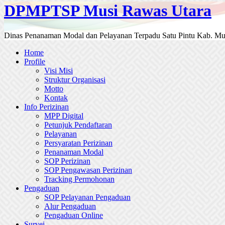
DPMPTSP Musi Rawas Utara
Dinas Penanaman Modal dan Pelayanan Terpadu Satu Pintu Kab. Mu
Home
Profile
Visi Misi
Struktur Organisasi
Motto
Kontak
Info Perizinan
MPP Digital
Petunjuk Pendaftaran
Pelayanan
Persyaratan Perizinan
Penanaman Modal
SOP Perizinan
SOP Pengawasan Perizinan
Tracking Permohonan
Pengaduan
SOP Pelayanan Pengaduan
Alur Pengaduan
Pengaduan Online
Survei