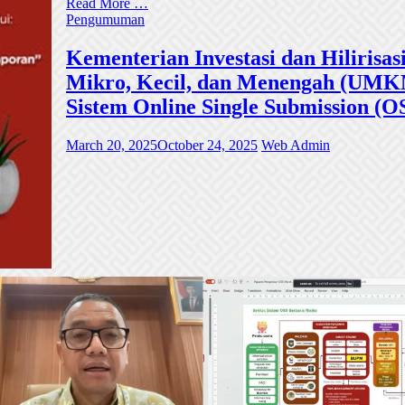
Read More …
Pengumuman
Kementerian Investasi dan Hiliri
Mikro, Kecil, dan Menengah (UMKM)
Sistem Online Single Submission (O
March 20, 2025
October 24, 2025
Web Admin