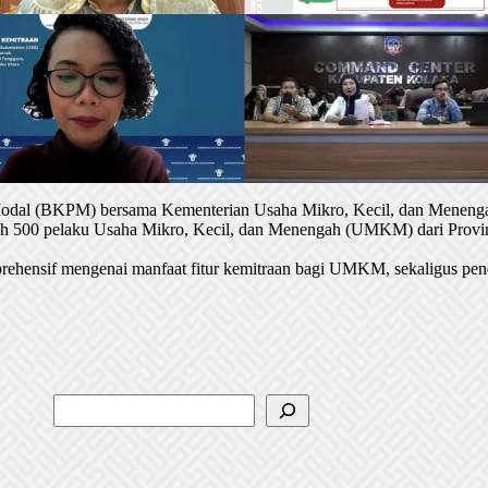
 Modal (BKPM) bersama Kementerian Usaha Mikro, Kecil, dan Menenga
oleh 500 pelaku Usaha Mikro, Kecil, dan Menengah (UMKM) dari Provin
rehensif mengenai manfaat fitur kemitraan bagi UMKM, sekaligus pen