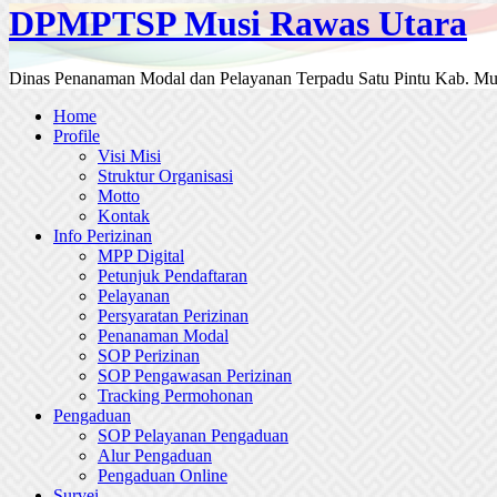
DPMPTSP Musi Rawas Utara
Dinas Penanaman Modal dan Pelayanan Terpadu Satu Pintu Kab. Mu
Home
Profile
Visi Misi
Struktur Organisasi
Motto
Kontak
Info Perizinan
MPP Digital
Petunjuk Pendaftaran
Pelayanan
Persyaratan Perizinan
Penanaman Modal
SOP Perizinan
SOP Pengawasan Perizinan
Tracking Permohonan
Pengaduan
SOP Pelayanan Pengaduan
Alur Pengaduan
Pengaduan Online
Survei