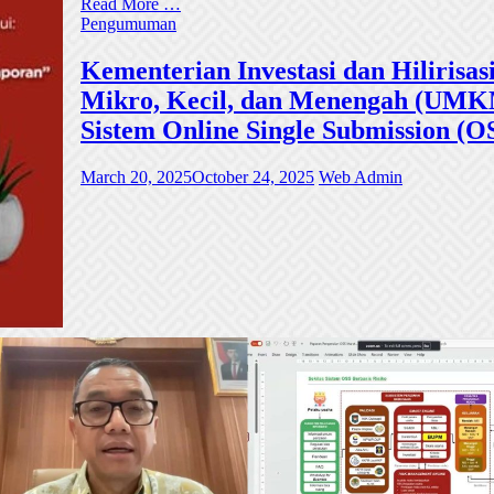
Read More …
Pengumuman
Kementerian Investasi dan Hiliri
Mikro, Kecil, dan Menengah (UMKM)
Sistem Online Single Submission (O
March 20, 2025
October 24, 2025
Web Admin