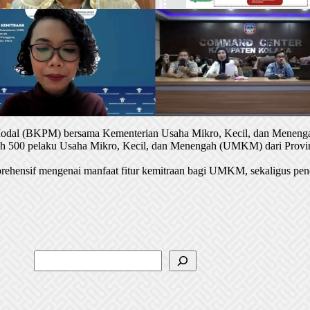
 Modal (BKPM) bersama Kementerian Usaha Mikro, Kecil, dan Menenga
oleh 500 pelaku Usaha Mikro, Kecil, dan Menengah (UMKM) dari Provin
rehensif mengenai manfaat fitur kemitraan bagi UMKM, sekaligus pen