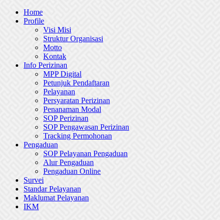
Skip
Home
to
Profile
content
Visi Misi
Struktur Organisasi
Motto
Kontak
Info Perizinan
MPP Digital
Petunjuk Pendaftaran
Pelayanan
Persyaratan Perizinan
Penanaman Modal
SOP Perizinan
SOP Pengawasan Perizinan
Tracking Permohonan
Pengaduan
SOP Pelayanan Pengaduan
Alur Pengaduan
Pengaduan Online
Survei
Standar Pelayanan
Maklumat Pelayanan
IKM