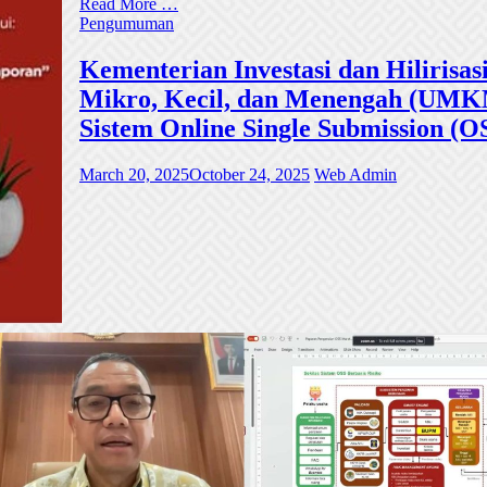
Read More …
Pengumuman
Kementerian Investasi dan Hiliri
Mikro, Kecil, dan Menengah (UMKM)
Sistem Online Single Submission (O
March 20, 2025
October 24, 2025
Web Admin