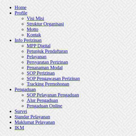
Skip
Home
to
Profile
content
Visi Misi
Struktur Organisasi
Motto
Kontak
Info Perizinan
MPP Digital
Petunjuk Pendaftaran
Pelayanan
Persyaratan Perizinan
Penanaman Modal
SOP Perizinan
SOP Pengawasan Perizinan
Tracking Permohonan
Pengaduan
SOP Pelayanan Pengaduan
Alur Pengaduan
Pengaduan Online
Survei
Standar Pelayanan
Maklumat Pelayanan
IKM