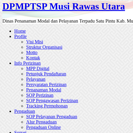
DPMPTSP Musi Rawas Utara
Dinas Penanaman Modal dan Pelayanan Terpadu Satu Pintu Kab. Mu
Home
Profile
Visi Misi
Struktur Organisasi
Motto
Kontak
Info Perizinan
MPP Digital
Petunjuk Pendaftaran
Pelayanan
Persyaratan Perizinan
Penanaman Modal
SOP Perizinan
SOP Pengawasan Perizinan
Tracking Permohonan
Pengaduan
SOP Pelayanan Pengaduan
Alur Pengaduan
Pengaduan Online
Survei