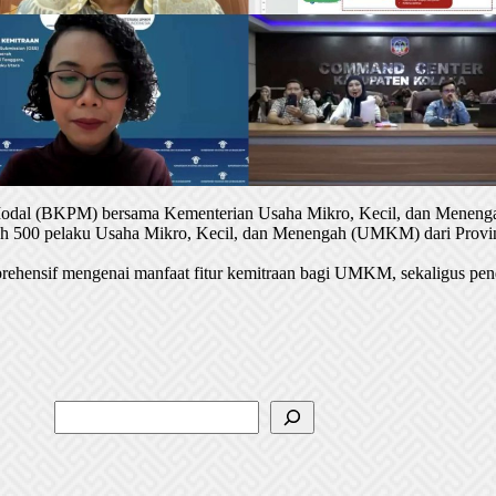
 Modal (BKPM) bersama Kementerian Usaha Mikro, Kecil, dan Menenga
oleh 500 pelaku Usaha Mikro, Kecil, dan Menengah (UMKM) dari Provin
rehensif mengenai manfaat fitur kemitraan bagi UMKM, sekaligus pen