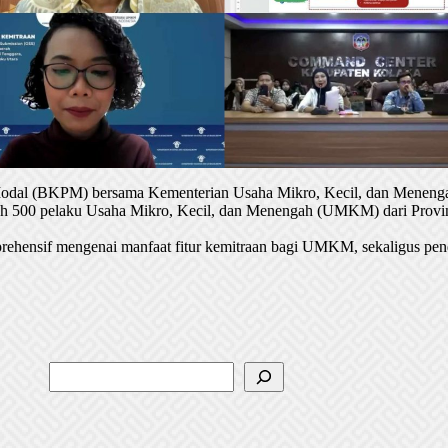
 Modal (BKPM) bersama Kementerian Usaha Mikro, Kecil, dan Menenga
oleh 500 pelaku Usaha Mikro, Kecil, dan Menengah (UMKM) dari Provin
rehensif mengenai manfaat fitur kemitraan bagi UMKM, sekaligus pen