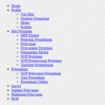
Skip
Home
to
Profile
content
Visi Misi
Struktur Organisasi
Motto
Kontak
Info Perizinan
MPP Digital
Petunjuk Pendaftaran
Pelayanan
Persyaratan Perizinan
Penanaman Modal
SOP Perizinan
SOP Pengawasan Perizinan
Tracking Permohonan
Pengaduan
SOP Pelayanan Pengaduan
Alur Pengaduan
Pengaduan Online
Survei
Standar Pelayanan
Maklumat Pelayanan
IKM