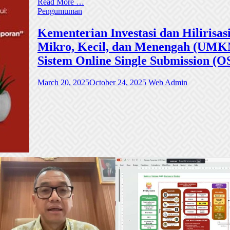
Read More …
Pengumuman
Kementerian Investasi dan Hiliri
Mikro, Kecil, dan Menengah (UMKM)
Sistem Online Single Submission (O
March 20, 2025
October 24, 2025
Web Admin