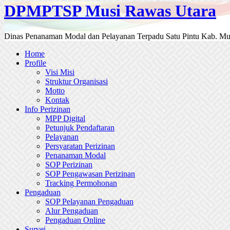
DPMPTSP Musi Rawas Utara
Dinas Penanaman Modal dan Pelayanan Terpadu Satu Pintu Kab. Mu
Home
Profile
Visi Misi
Struktur Organisasi
Motto
Kontak
Info Perizinan
MPP Digital
Petunjuk Pendaftaran
Pelayanan
Persyaratan Perizinan
Penanaman Modal
SOP Perizinan
SOP Pengawasan Perizinan
Tracking Permohonan
Pengaduan
SOP Pelayanan Pengaduan
Alur Pengaduan
Pengaduan Online
Survei