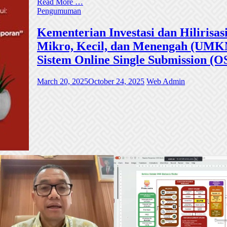
Read More …
Pengumuman
Kementerian Investasi dan Hiliri
Mikro, Kecil, dan Menengah (UMKM)
Sistem Online Single Submission (O
March 20, 2025
October 24, 2025
Web Admin