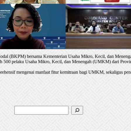
 Modal (BKPM) bersama Kementerian Usaha Mikro, Kecil, dan Menenga
oleh 500 pelaku Usaha Mikro, Kecil, dan Menengah (UMKM) dari Provin
rehensif mengenai manfaat fitur kemitraan bagi UMKM, sekaligus pen