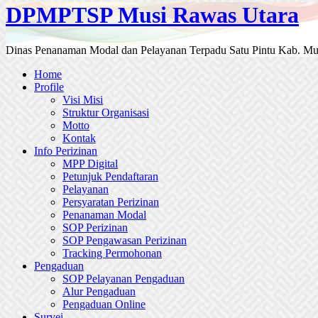
DPMPTSP Musi Rawas Utara
Dinas Penanaman Modal dan Pelayanan Terpadu Satu Pintu Kab. Mu
Home
Profile
Visi Misi
Struktur Organisasi
Motto
Kontak
Info Perizinan
MPP Digital
Petunjuk Pendaftaran
Pelayanan
Persyaratan Perizinan
Penanaman Modal
SOP Perizinan
SOP Pengawasan Perizinan
Tracking Permohonan
Pengaduan
SOP Pelayanan Pengaduan
Alur Pengaduan
Pengaduan Online
Survei