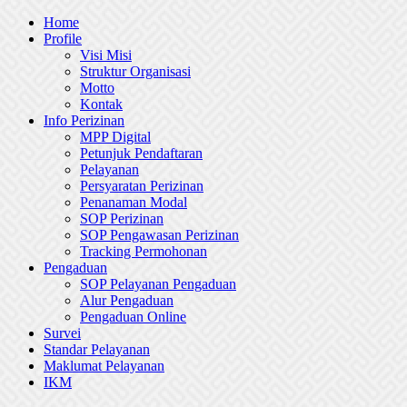
Skip
Home
to
Profile
content
Visi Misi
Struktur Organisasi
Motto
Kontak
Info Perizinan
MPP Digital
Petunjuk Pendaftaran
Pelayanan
Persyaratan Perizinan
Penanaman Modal
SOP Perizinan
SOP Pengawasan Perizinan
Tracking Permohonan
Pengaduan
SOP Pelayanan Pengaduan
Alur Pengaduan
Pengaduan Online
Survei
Standar Pelayanan
Maklumat Pelayanan
IKM